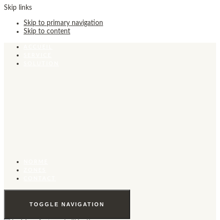
Skip links
Skip to primary navigation
Skip to content
ACCUEIL
SERVICE
SOLUTION
NORME
ZONES
CONTACT
TOGGLE NAVIGATION